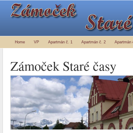
Home
VP
Apartmán č. 1
Apartmán č. 2
Apartmán 
Zámoček Staré časy