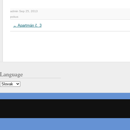
admin Sep 25, 2013
pokus
←
Apartmán č. 3
Language