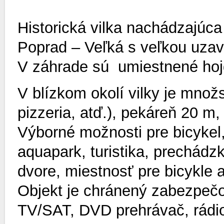
Historická vilka nachádzajúca
Poprad – Veľká s veľkou uzav
V záhrade sú umiestnené hojd
V blízkom okolí vilky je množ
pizzeria, atď.), pekáreň 20 m,
Výborné možnosti pre bicykel,
aquapark, turistika, prechádz
dvore, miestnosť pre bicykle a
Objekt je chránený zabezpečo
TV/SAT, DVD prehrávač, rádi