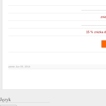
……………………
zni
……………………
15 % znizka d
admin Jun 05, 2014
Język