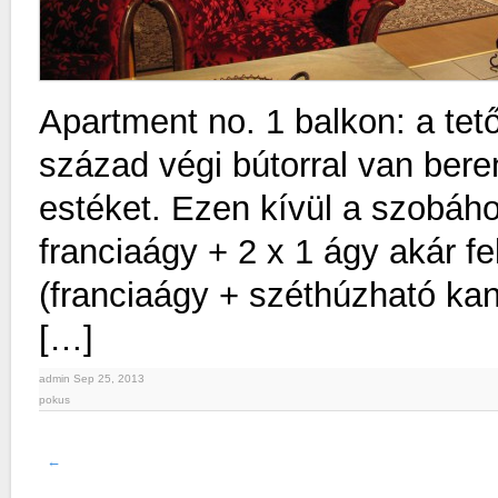
Apartment no. 1 balkon: a tet
század végi bútorral van bere
estéket. Ezen kívül a szobáh
franciaágy + 2 x 1 ágy akár fe
(franciaágy + széthúzható ka
[…]
admin Sep 25, 2013
pokus
←